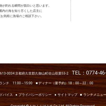
物が釣れる瞬間が
面白いと思います。
圏内の海を知り尽くした店主に
ぞお気軽に漁場のご相談下さい。
TEL：0774-46
613-0034
京都府久世郡久御山町佐山双栗53-2
 ランチ 11:00～15:00
■ ディナー（要予約）18：00～22：00
ドバイス
プライバシーポリシー
サイトマップ
ランチメニュ